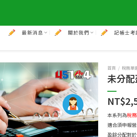
最新消息
關於我們
記帳士考
首頁
/
稅務單
未分配
NT$
2,
本系列為
稅務
適合須申報營
盈餘分配對於