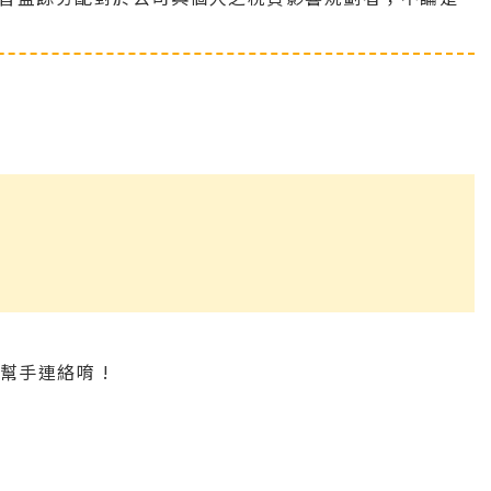
幫手連絡唷 !