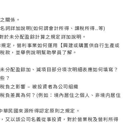
？
間之關係。
名詞詳加說明(如何謂會計所得、課稅所得..等)
9對於未分配盈餘計算之規定詳加說明。
-3規定，營利事業如何運用【興建或購置供自行生產或
之稅款，並舉例說明幫助學員了解。
明
及未分配盈餘加、減項目部分項次明細表應如何填寫？
那些？
稅負之影響 – 被投資者為公司組織
稅負差異為何？(例如：境內居住之個人、非境内居住
中華民國來源所得認定原則之規定。
目，又以該公司名義從事投資，對於營業稅及營利所得