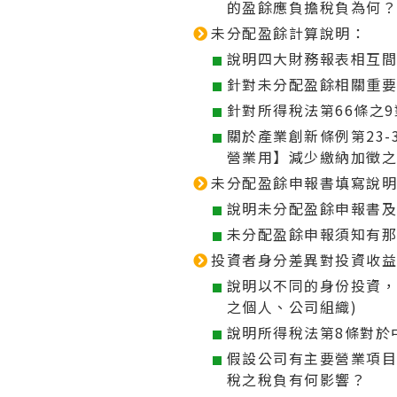
的盈餘應負擔稅負為何
未分配盈餘計算說明：
說明四大財務報表相互
針對未分配盈餘相關重要
針對所得稅法第66條之
關於產業創新條例第23
營業用】減少繳納加徵
未分配盈餘申報書填寫說
說明未分配盈餘申報書
未分配盈餘申報須知有
投資者身分差異對投資收益
說明以不同的身份投資，
之個人、公司組織)
說明所得稅法第8條對於
假設公司有主要營業項
稅之稅負有何影響？