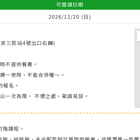
可選課日期
2026/12/20 (日)
。
南京三民站4號出口右轉)
時不提供餐費。
擇一使用，不能合併喔～。
的報名。
以一次為限。 不便之處，敬請見諒。
初階課程。
所稅、綜所稅、未分配盈餘計算與申報者、或想更進一步學