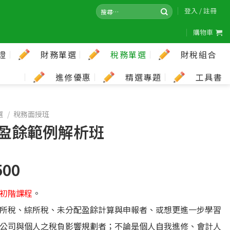
登入 / 註冊
購物車
證
財務單選
稅務單選
財稅組合
進修優惠
精選專題
工具書
選
/
稅務面授班
盈餘範例解析班
500
初階課程
。
所稅、綜所稅、未分配盈餘計算與申報者、或想更進一步學習
公司與個人之稅負影響規劃者；不論是個人自我進修、會計人