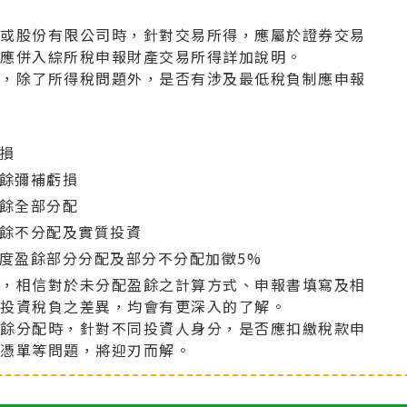
司或股份有限公司時，針對交易所得，應屬於證券交易
是應併入綜所稅申報財產交易所得詳加說明。
券，除了所得稅問題外，是否有涉及最低稅負制應申報
虧損
盈餘彌補虧損
盈餘全部分配
盈餘不分配及實質投資
年度盈餘部分分配及部分不分配加徵5%
習，相信對於未分配盈餘之計算方式、申報書填寫及相
分投資稅負之差異，均會有更深入的了解。
盈餘分配時，針對不同投資人身分，是否應扣繳稅款申
利憑單等問題，將迎刃而解。