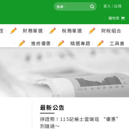
登入 / 註冊
購物車
證
財務單選
稅務單選
財稅組合
進修優惠
精選專題
工具書
最新公告
拼證照！115記帳士雲端班 “優惠”
別錯過～